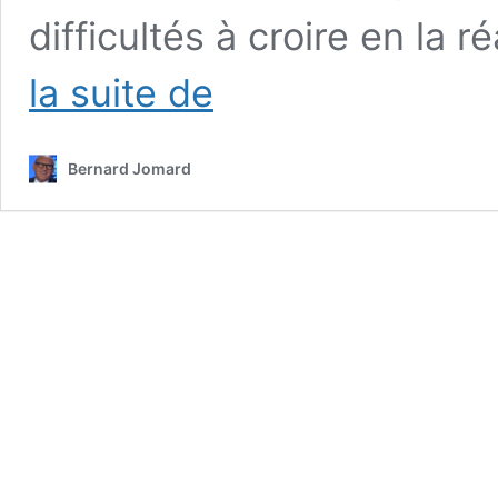
difficultés à croire en la r
Devenez
la suite de
Bienveillant(e)
avec
vous
Bernard Jomard
même
et
contrôlez
votre
Surmoi.