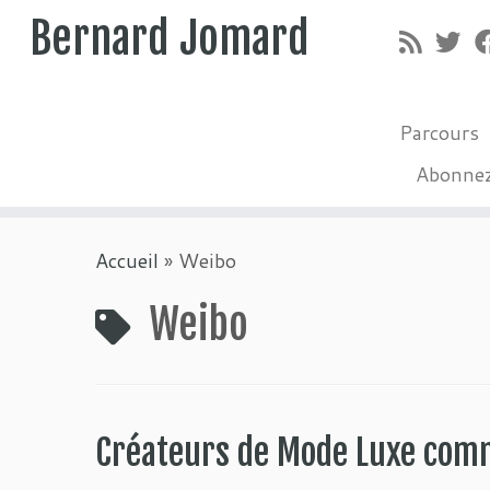
Bernard Jomard
Parcours
Abonne
Passer
Accueil
»
Weibo
au
contenu
Weibo
Créateurs de Mode Luxe comm