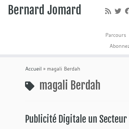
Bernard Jomard
Parcours
Abonne
Passer
Accueil
»
magali Berdah
au
contenu
magali Berdah
Publicité Digitale un Secteur