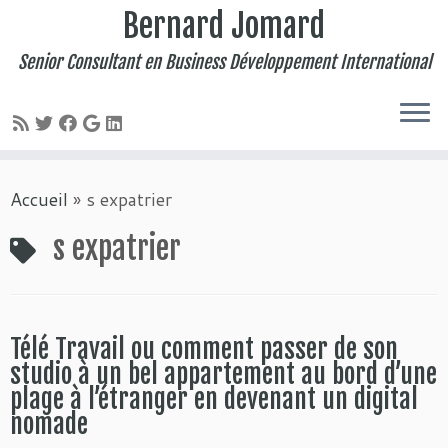
Bernard Jomard
Senior Consultant en Business Développement International
Passer
Accueil
»
s expatrier
au
contenu
s expatrier
Télé Travail ou comment passer de son
studio à un bel appartement au bord d’une
plage à l’étranger en devenant un digital
nomade