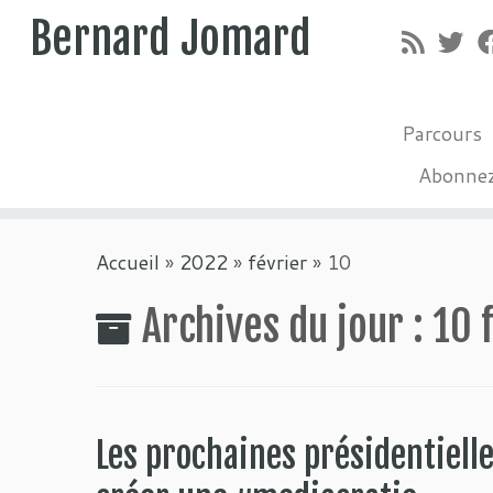
Bernard Jomard
Parcours
Abonne
Passer
Accueil
»
2022
»
février
»
10
au
contenu
Archives du jour :
10 
Les prochaines présidentiell