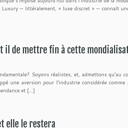
olique s’impose aujourd’hui dans l’industrie de la mod
 Luxury — littéralement, « luxe discret » — connaît un
t il de mettre fin à cette mondialis
fondamentale? Soyons réalistes, et, admettons qu’au c
ppé une aversion pour l’industrie considérée comme p
pendance et […]
t elle le restera