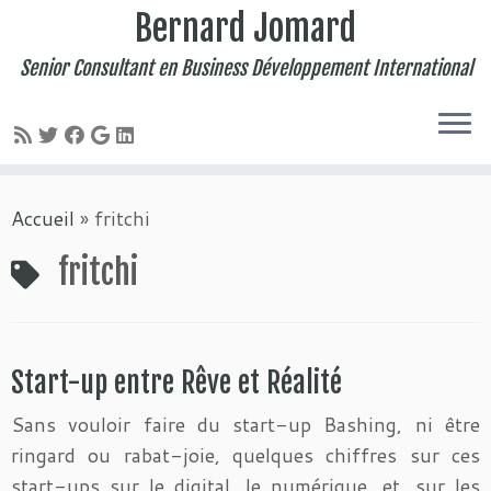
Bernard Jomard
Senior Consultant en Business Développement International
Passer
Accueil
»
fritchi
au
contenu
fritchi
Start-up entre Rêve et Réalité
Sans vouloir faire du start-up Bashing, ni être
ringard ou rabat-joie, quelques chiffres sur ces
start-ups sur le digital, le numérique, et, sur les