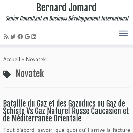
Bernard Jomard
Senior Consultant en Business Développement International
Passer
Accueil
»
Novatek
au
contenu
Novatek
Bataille du Gaz et des Gazoducs ou Gaz de
Schiste Vs Gaz Naturel Russe Caucasien et
de Méditerranée Orientale
Tout d’abord, savoir, que quoi qu’il arrive la facture