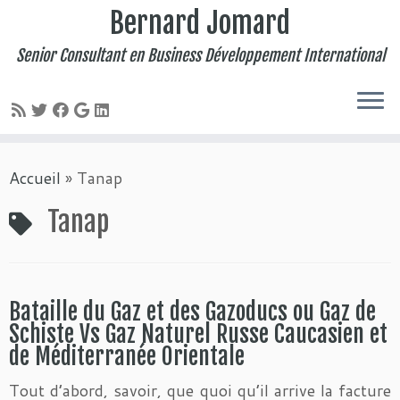
Bernard Jomard
Senior Consultant en Business Développement International
Passer
Accueil
»
Tanap
au
contenu
Tanap
Bataille du Gaz et des Gazoducs ou Gaz de
Schiste Vs Gaz Naturel Russe Caucasien et
de Méditerranée Orientale
Tout d’abord, savoir, que quoi qu’il arrive la facture