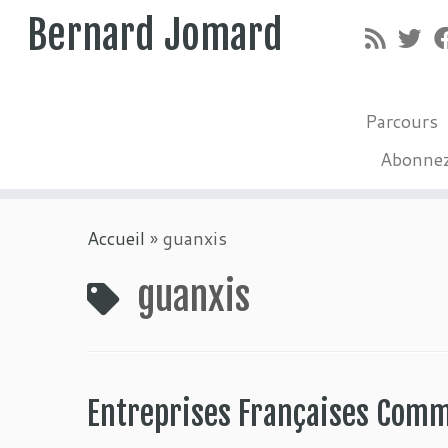
Bernard Jomard
Parcours
Abonne
Passer
Accueil
»
guanxis
au
contenu
guanxis
Entreprises Françaises Comm