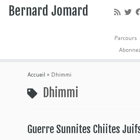
Bernard Jomard
Parcours
Abonne
Passer
Accueil
»
Dhimmi
au
contenu
Dhimmi
Guerre Sunnites Chiites Jui