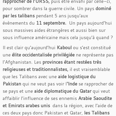
rapprocher de l’URSS,
puis être envahi par celle-ci,
pour sombrer dans la guerre civile. Un pays
dominé
par les talibans
pendant 5 ans jusqu’aux
évènements du
11 septembre.
Un pays aujourd’hui
sous massives aides étrangères et aussi bien sur
sous influence américaine mais cela jusqu’à quand ?
Il est clair qu’aujourd’hui
Kaboul
ou s’est constitué
une
élite occidentalisée
privilégiée
ne représente pas
l’Afghanistan. Les
provinces étant restées très
religieuses et traditionnalistes,
il est vraisemblable
que les Talibans avec une
aide logistique du
Pakistan
qui ne veut pas voir l
‘Inde
se rapprocher de
se pays et une
aide diplomatique du Qatar
qui veut
affaiblir l’influence de ses ennemis
Arabie Saoudite
et Emirats arabes unis
dans la région, avec l’aide de
ces deux pays donc Pakistan et Qatar,
les Talibans