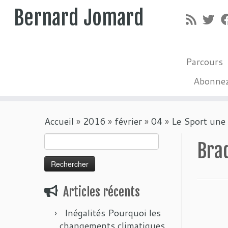
Bernard Jomard
Parcours
Abonne
Passer
Accueil
»
2016
»
février
»
04
»
Le Sport une
au
contenu
Rechercher :
Bra
Articles récents
Inégalités Pourquoi les
changements climatiques