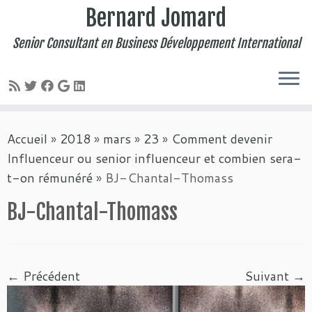
Bernard Jomard
Senior Consultant en Business Développement International
Passer
Accueil
»
2018
»
mars
»
23
»
Comment devenir
au
Influenceur ou senior influenceur et combien sera-
contenu
t-on rémunéré
»
BJ-Chantal-Thomass
BJ-Chantal-Thomass
← Précédent
Suivant →