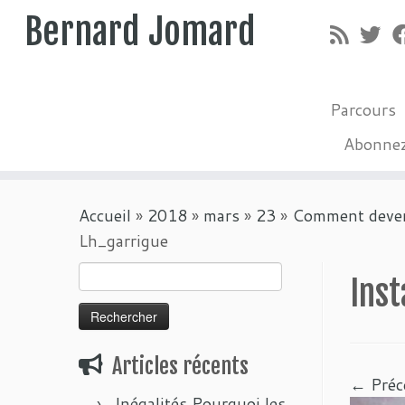
Bernard Jomard
Parcours
Abonne
Passer
Accueil
»
2018
»
mars
»
23
»
Comment deveni
au
Lh_garrigue
contenu
Rechercher :
Ins
Articles récents
← Préc
Inégalités Pourquoi les