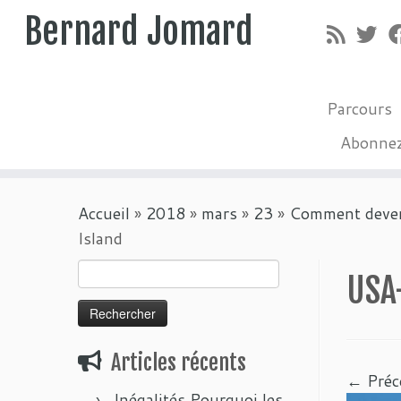
Bernard Jomard
Parcours
Abonne
Passer
Accueil
»
2018
»
mars
»
23
»
Comment deveni
au
Island
contenu
Rechercher :
USA
Articles récents
← Préc
Inégalités Pourquoi les