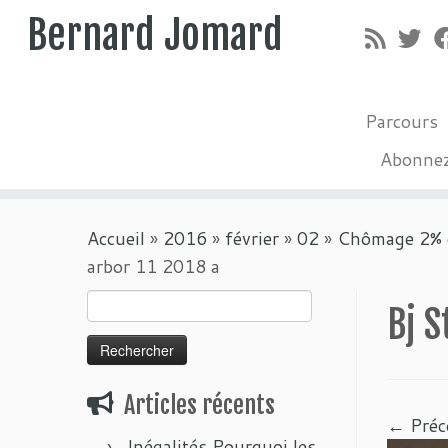
Bernard Jomard
Parcours
Abonne
Passer
Accueil
»
2016
»
février
»
02
»
Chômage 2% e
au
arbor 11 2018 a
contenu
Rechercher :
Bj S
Articles récents
← Préc
Inégalités Pourquoi les