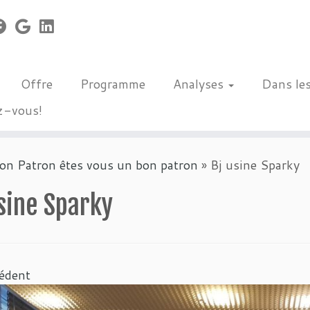
Offre
Programme
Analyses
Dans le
z-vous!
n Patron êtes vous un bon patron
»
Bj usine Sparky
sine Sparky
édent