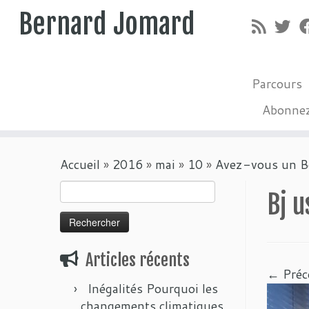
Bernard Jomard
Parcours
Abonne
Passer
Accueil
»
2016
»
mai
»
10
»
Avez-vous un Bo
au
contenu
Rechercher :
Bj u
Articles récents
← Préc
Inégalités Pourquoi les
changements climatiques