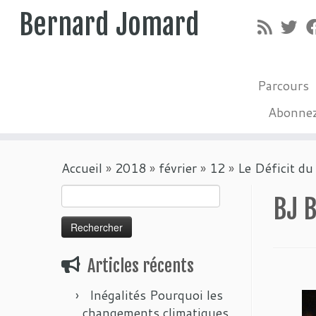
Bernard Jomard
Parcours
Abonne
Passer
Accueil
»
2018
»
février
»
12
»
Le Déficit d
au
contenu
Rechercher :
BJ B
Articles récents
Inégalités Pourquoi les
changements climatiques