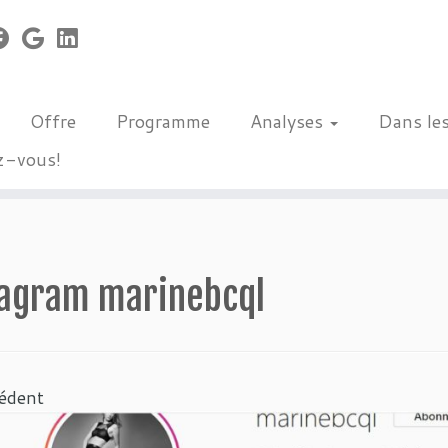
Offre
Programme
Analyses
Dans le
z-vous!
tagram marinebcql
édent