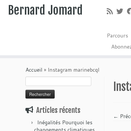
Bernard Jomard
Parcours
Abonne
Passer
Accueil
»
Instagram marinebcql
au
contenu
Rechercher :
Ins
Articles récents
← Préc
Inégalités Pourquoi les
changements climatiques