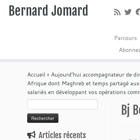
Bernard Jomard
Parcours
Abonne
Passer
Accueil
»
Aujourd’hui accompagnateur de diri
au
Afrique dont Maghreb et temps partagé aux U
contenu
salariés en développant vos opérations comme
Rechercher :
Bj 
Articles récents