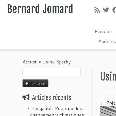
Bernard Jomard
Parcours
Abonne
Passer
Accueil
»
Usine Sparky
au
contenu
Rechercher :
Usi
Articles récents
← Préc
Inégalités Pourquoi les
changements climatiques