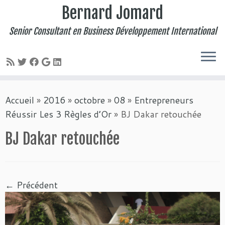
Bernard Jomard
Senior Consultant en Business Développement International
Passer
Accueil
»
2016
»
octobre
»
08
»
Entrepreneurs
au
Réussir Les 3 Règles d’Or
»
BJ Dakar retouchée
contenu
BJ Dakar retouchée
← Précédent