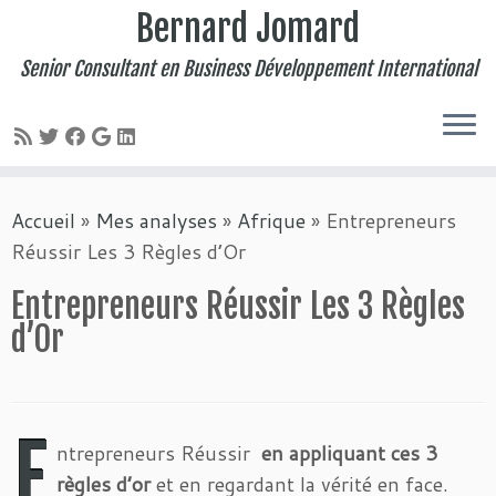
Bernard Jomard
Senior Consultant en Business Développement International
Passer
Accueil
»
Mes analyses
»
Afrique
»
Entrepreneurs
au
Réussir Les 3 Règles d’Or
contenu
Entrepreneurs Réussir Les 3 Règles
d’Or
E
ntrepreneurs Réussir
en appliquant ces 3
règles d’or
et en regardant la vérité en face.