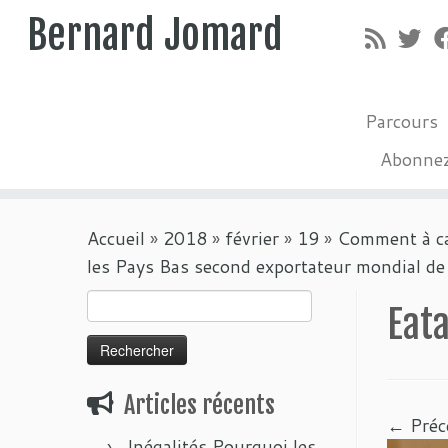
Bernard Jomard
Parcours
Abonne
Passer
Accueil
»
2018
»
février
»
19
»
Comment à cau
au
les Pays Bas second exportateur mondial de
contenu
Rechercher :
Eata
Articles récents
← Préc
Inégalités Pourquoi les