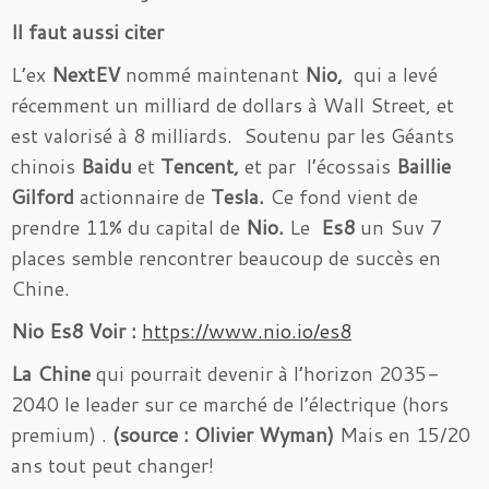
Il faut aussi citer
L’ex
NextEV
nommé maintenant
Nio,
qui a levé
récemment un milliard de dollars à Wall Street, et
est valorisé à 8 milliards. Soutenu par les Géants
chinois
Baidu
et
Tencent,
et par l’écossais
Baillie
Gilford
actionnaire de
Tesla.
Ce fond vient de
prendre 11% du capital de
Nio.
Le
Es8
un Suv 7
places semble rencontrer beaucoup de succès en
Chine.
Nio Es8 Voir :
h
ttps://ww
w.nio.io/es8
La Chine
qui pourrait devenir à l’horizon 2035-
2040 le leader sur ce marché de l’électrique (hors
premium) .
(source : Olivier Wyman)
Mais en 15/20
ans tout peut changer!