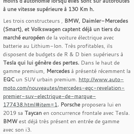
moins d’autonomie lorsqu’elles sont sur autoroutes
à une vitesse supérieure à 130 Km h.
Les trois constructeurs ,
BMW, Daimler-Mercedes
(Smart), et Volkswagen captent déjà un tiers du
marché européen
de la voiture électrique avec
batterie au Lithium-Ion. Très profitables, ils
disposent de budgets de R & D bien supérieurs à
Tesla qui lui génère des pertes.
Dans le haut de
gamme premium,
Mercedes
à présenté récemment la
EQC
un SUV urbain premium.
http://www.auto-
moto.com/nouveautes/mercedes-eqc-revelation-
premier-suv-electrique-de-marque-
177438.html#item=1
. Porsche
proposera lui en
2019 sa
Taycan
en concurrence frontale avec Tesla.
BMW
est déjà très présent en entrée de gamme
avec son i3.