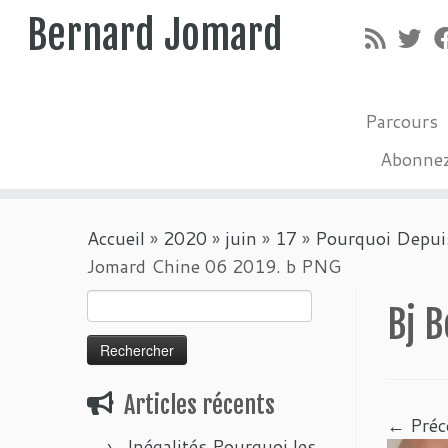
Bernard Jomard
Parcours
Abonne
Passer
Accueil
»
2020
»
juin
»
17
»
Pourquoi Depui
au
Jomard Chine 06 2019. b PNG
contenu
Rechercher :
Bj 
Articles récents
← Préc
Inégalités Pourquoi les