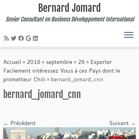
Bernard Jomard
Senior Consultant en Business Développement International
Passer
Accueil
»
2016
»
septembre
»
26
»
Exporter
au
Facilement intéressez Vous à ces Pays dont le
contenu
prometteur Chili
»
bernard_jomard_cnn
bernard_jomard_cnn
← Précédent
Suivant →