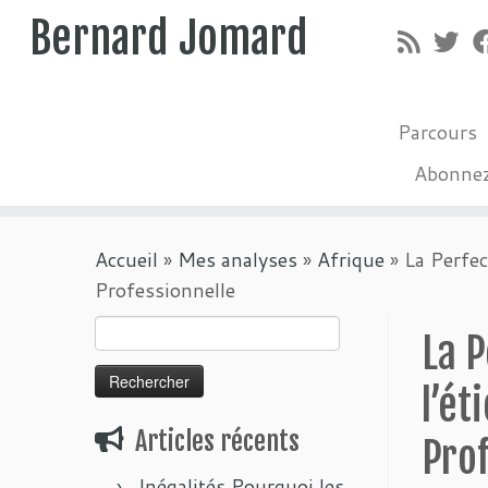
Bernard Jomard
Parcours
Abonne
Passer
Accueil
»
Mes analyses
»
Afrique
»
La Perfec
au
Professionnelle
contenu
Rechercher :
La P
l’ét
Articles récents
Pro
Inégalités Pourquoi les