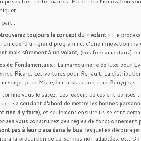
reprises très performantes. Par contre l’innovation vous
iquer.
 part :
trouverez toujours le concept du « volant » :
le process
n unique, d’un grand programme, d’une innovation maj
ent mais sûrement à un volant
, (vos fondamentaux) tou
es de Fondamentaux :
La maroquinerie de luxe pour LV
rnod Ricard, Les voitures pour Renault, La distribution
roménager pour Miele, la construction pour Bouygues
 comme vous le savez, Les leaders de ces entreprises 
s en s
e souciant d’abord de mettre les bonnes personne
t rien à y faire)
, et seulement ensuite ils se sont de
prises vous construirez des règles de fonctionnement
sont pas à leur place dans le bus
, lesquelles décourage
era la proportion de personnes non adaptées, etc. On a