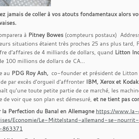
ez jamais de coller à vos atouts fondamentaux alors v
vaises.
comparera à
Pitney Bowes
(compteurs postaux) Address
eurs situations étaient très proches 25 ans plus tard
fre d’affaires de 4 milliards de dollars, quand
Litton In
e 100 millions de dollars de CA…
te au
PDG Roy Ash,
co-founder et président de Litton
ide par excès d’orgueil d’affronter
IBM, Xerox et Kodak
aît qu’une toute petite partie de ce marché, les machin
se de voir que son plan est démesuré,
et ne tient pas com
r la Perfection du Banal en Allemagne
https://www.la-
rises/Economie/Le-Mittelstand-allemand-se-nourri
-863371