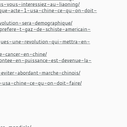
us-vous-interessiez-au-liaoning/
mique-acte-1-usa-chine-ce-qu-on-doit-
evolution-sera-demographique/
-prefere-t-gaz-de-schiste-americain-
riques-une-revolution-qui-mettra-en-
le-cancer-en-chine/
montee-en-puissance-est-devenue-la-
-eviter-abordant-marche-chinois/
e-usa-chine-ce-qu-on-doit-faire/