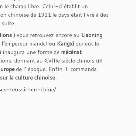
 le champ libre. Celui-ci établit un
ion chinoise de 1911 le pays était livré à des
 suite.
ions )
vous retrouvez encore au
Liaoning
à
l’
empereur mandchou
Kangxi
qui eut le
qui inaugura une forme de
mécénat
ions, donnant au XVIIIe siècle chinois
un
’Europe
de l’ époque. Enfin, Il commanda
e sur la culture chinoise
:
ses-reussir-en-chine/