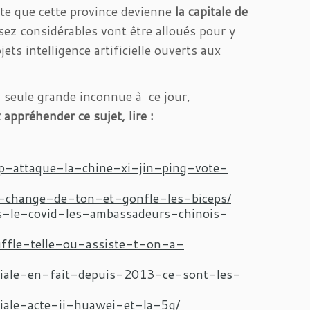
te que cette province devienne
la capitale de
sez considérables vont être alloués pour y
ets intelligence artificielle ouverts aux
la seule grande inconnue à ce jour,
ppréhender ce sujet, lire :
p-attaque-la-chine-xi-jin-ping-vote-
e-change-de-ton-et-gonfle-les-biceps/
s-le-covid-les-ambassadeurs-chinois-
uffle-telle-ou-assiste-t-on-a-
ciale-en-fait-depuis-2013-ce-sont-les-
iale-acte-ii-huawei-et-la-5g/