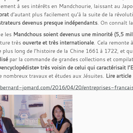
llement à ses intérêts en Mandchourie, laissant au Japon
torat
d’autant plus facilement qu’à la suite de la révolut
strateurs devenus presque indépendants
. On connaît la
ue les
Mandchous soient devenus une minorité (5,5 mill
lture très
ouverte et très internationale
. Cela remonte 
e plus long de l’histoire de la Chine 1661 à 1722, et 
lisé
par la commande de grandes collections et compilat
«encyclopédiste» très voisin de celui qui caractérisait l
e nombreux travaux et études aux Jésuites.
Lire articl
//bernard-jomard.com/2016/04/20/entreprises-francai