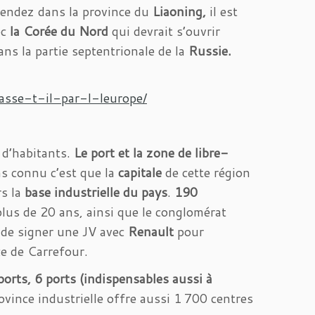
 rendez dans la province du
Liaoning,
il est
ec
la Corée du Nord
qui devrait s’ouvrir
ans la partie septentrionale de la
Russie.
asse-t-il-par-l-leurope/
 d’habitants.
Le port et la zone de libre-
s connu c’est que la
capitale
de cette région
rs la
base industrielle du pays
.
190
lus de 20 ans, ainsi que le conglomérat
 de signer une JV avec
Renault
pour
ce de Carrefour.
ports, 6 ports (indispensables aussi à
vince industrielle offre aussi 1 700 centres