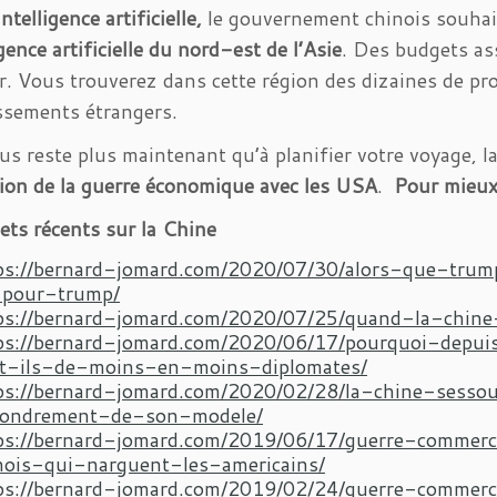
ntelligence artificielle,
le gouvernement chinois souhai
igence artificielle du nord-est de l’Asie
. Des budgets as
r. Vous trouverez dans cette région des dizaines de proj
ssements étrangers.
ous reste plus maintenant qu’à planifier votre voyage, 
tion de la guerre économique avec les USA
.
Pour mieux a
llets récents sur la Chine
ps://bernard-jomard.com/2020/07/30/alors-que-trum
-pour-trump/
ps://bernard-jomard.com/2020/07/25/quand-la-chin
ps://bernard-jomard.com/2020/06/17/pourquoi-depui
t-ils-de-moins-en-moins-diplomates/
ps://bernard-jomard.com/2020/02/28/la-chine-sesso
fondrement-de-son-modele/
ps://bernard-jomard.com/2019/06/17/guerre-commer
nois-qui-narguent-les-americains/
ps://bernard-jomard.com/2019/02/24/guerre-commerc