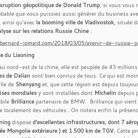
isruption géopolitique de Donald Trump
, si vous vous
obable que vous puissiez aussi générer du business av
, ainsi qu’avec
la booming ville de Vladivostok,
située d
alyse sur les relations Russie Chine
:
//bernard-jomard.com/2018/03/05/avenir-de-russie-p
ce du
Liaoning
au nord-est de la chine, elle est peuplée de 43 millions
es de Dalian
sont bien connus de tous. Ce qui est moin
ille de
Shenyang
et, que cette région est depuis toujou
ises mondiales
y sont installées dont
Michelin
depuis p
bile
Brilliance
partenaire de BMW. Brilliance qui vient
e localement des véhicules . On notera enfin la présen
ning
dispose
d’excellentes infrastructures, dont 7 aéro
vée Mongolie extérieure ) et 1 500 km de TGV.
Cette pro