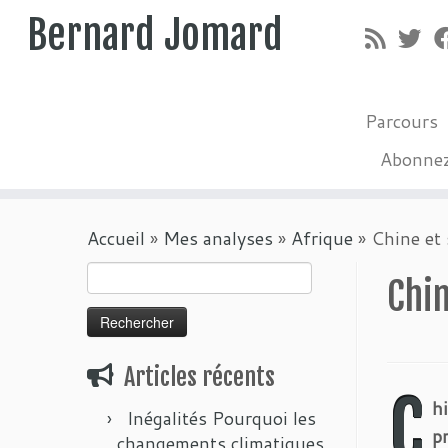
Bernard Jomard
Parcours
Abonne
Passer
Accueil
»
Mes analyses
»
Afrique
»
Chine et 
au
contenu
Rechercher :
Chin
Articles récents
C
h
Inégalités Pourquoi les
p
changements climatiques