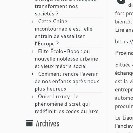
d
transforment nos
fort pr
sociétés ?
Cette Chine
bientôt
incontournable est-elle
Lire an
entrain de vassaliser
https:
l’Europe ?
Elite Écolo-Bobo : ou
Provin
nouvelle noblesse urbaine
Située 
et vieux mépris social
échang
Comment rendre l’avenir
de nos enfants après nous
est la v
plus heureux
entrepr
Quiet Luxury : le
automo
phénomène discret qui
produir
redéfinit les codes du luxe
Le
Liao
Archives
l’encla