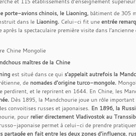
erche et 115 établissements d’enseignement supérieur
e porte-avions chinois, le Liaoning,
bâtiment de 305 mè
nstruit dans le
Liaoning.
Celui-ci fit une
entrée remar
 après la spectaculaire première visite dans l’ancienne
ère Chine Mongolie
ndchous maîtres de la Chine
ning
est situé dans ce qui
s’appelait autrefois la Mand
hrétienne, de
nomades d’origine turco-mongole.
Mongols
 le perdirent, et le reprirent en 1644. En Chine, les Ma
inée.
Dès 1895, la Mandchourie joue un rôle important en
 des convoitises russes et japonaises.
En 1896, la Russi
ourie, pour
relier directement Vladivostok au Transsib
russo-japonaise permet à celui-ci de prendre pratique
rs partagée en fait entre les deux zones d’influence, ru