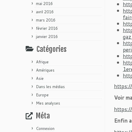
htt
mai 2016
htt
avril 2016
fair
mars 2016
htt
février 2016
htt
gaz
janvier 2016
htt
Catégories
per
htt
htt
Afrique
1er
Amériques
htt
Asie
https:
Dans les médias
Europe
Voir ma
Mes analyses
https:
Méta
Enfin a
Connexion